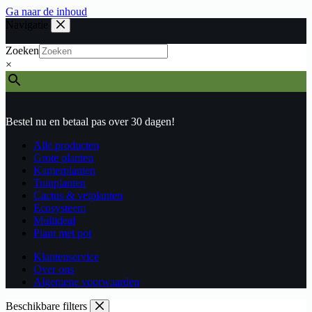
Ga naar de inhoud
Navigatie
Zoeken
×
Bestel nu en betaal pas over 30 dagen!
Alle producten
Grote planten
Kamerplanten
Tuinplanten
Cactus & vetplanten
Ecosysteem
Multideal
Plant met pot
Klantenservice
Over ons
Algemene voorwaarden
Beschikbare filters