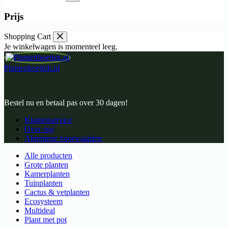
Prijs
Shopping Cart
Je winkelwagen is momenteel leeg.
Plantenboetiek.nl
Bestel nu en betaal pas over 30 dagen!
Klantenservice
Over ons
Algemene voorwaarden
Alle producten
Grote planten
Kamerplanten
Tuinplanten
Cactus & vetplanten
Ecosysteem
Multideal
Plant met pot