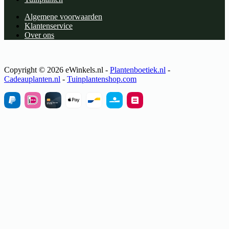
Algemene voorwaarden
Klantenservice
Over ons
Copyright © 2026 eWinkels.nl -
Plantenboetiek.nl
-
Cadeauplanten.nl
-
Tuinplantenshop.com