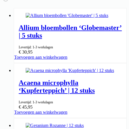
Allium bloembollen ‘Globemaster’
| 5 stuks
Levertijd: 1-3 werkdagen
€
30,95
Toevoegen aan winkelwagen
↑ 70-100cm
5cm ⌀
Acaena microphylla
‘Kupferteppich’ | 12 stuks
Levertijd: 1-3 werkdagen
€
45,95
Toevoegen aan winkelwagen
↑ 10-25cm
9cm ⌀