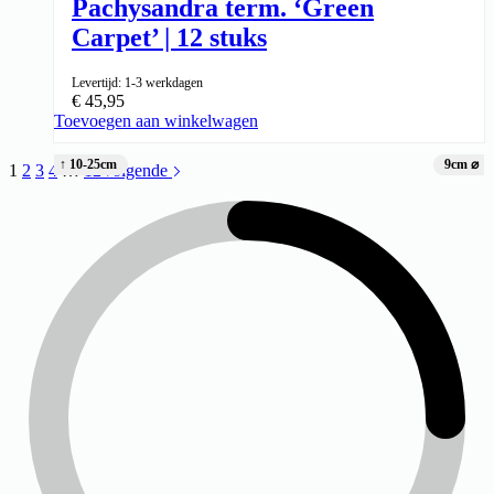
Pachysandra term. ‘Green
Carpet’ | 12 stuks
Levertijd: 1-3 werkdagen
€
45,95
Toevoegen aan winkelwagen
↑ 10-25cm
9cm ⌀
1
2
3
4
…
12
Volgende