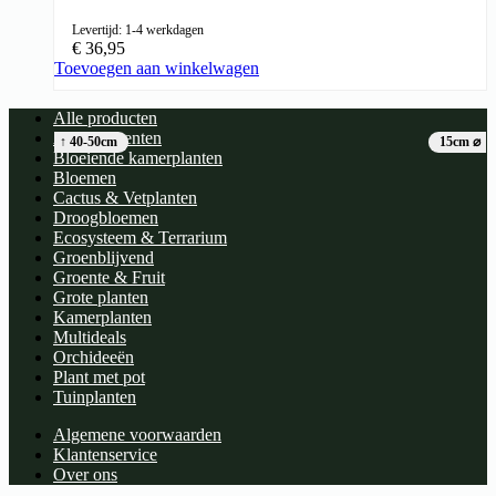
Levertijd: 1-4 werkdagen
€
36,95
Toevoegen aan winkelwagen
Alle producten
Arrangementen
↑ 40-50cm
15cm ⌀
Bloeiende kamerplanten
Bloemen
Cactus & Vetplanten
Droogbloemen
Ecosysteem & Terrarium
Groenblijvend
Groente & Fruit
Grote planten
Kamerplanten
Multideals
Orchideeën
Plant met pot
Tuinplanten
Algemene voorwaarden
Klantenservice
Over ons