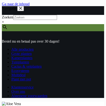
Ga naar de inhoud
Navigatie
Zoeken
×
Bestel nu en betaal pas over 30 dagen!
Alle producten
Grote planten
Kamerplanten
Tuinplanten
Cactus & vetplanten
Ecosysteem
Multideal
Plant met pot
Klantenservice
Over ons
Algemene voorwaarden