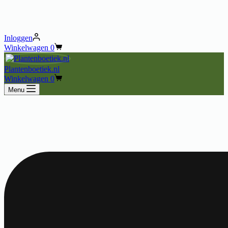
Inloggen
Winkelwagen
0
Plantenboetiek.nl
Winkelwagen
0
Menu