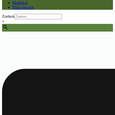
Multideal
Plant met pot
Zoeken
×