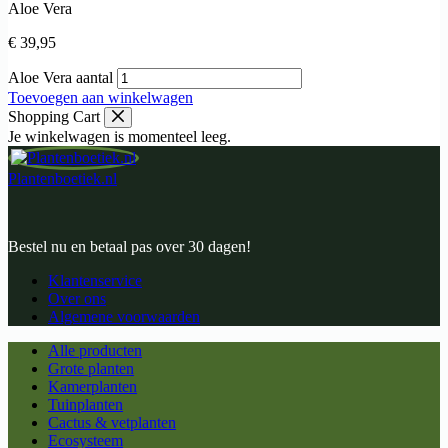
Aloe Vera
€
39,95
Aloe Vera aantal
Toevoegen aan winkelwagen
Shopping Cart
Je winkelwagen is momenteel leeg.
Plantenboetiek.nl
Bestel nu en betaal pas over 30 dagen!
Klantenservice
Over ons
Algemene voorwaarden
Alle producten
Grote planten
Kamerplanten
Tuinplanten
Cactus & vetplanten
Ecosysteem