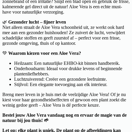
zonnebrand of een irritatie? Snijd een blad open en gebruik de frisse,
kalmerende gel direct uit de natuur! Aloe Vera is een echte must-
have voor natuurlijke verzorging.
🌿
Gezonder lucht – fijner leven
Niet alleen straalt de Aloe Vera schoonheid uit, ze werkt ook hard
mee aan een gezonder huishouden! Ze zuivert de lucht, verwijdert
schadelijke stoffen en geeft zuurstof af – perfect voor een frisse,
gezonde omgeving, thuis of op kantoor.
💚
Waarom kiezen voor een Aloe Vera?
Heilzaam: Een natuurlijke EHBO-kit binnen handbereik.
Onderhoudsarm: Ideaal voor drukke levens of beginnende
plantenliefhebbers.
Luchtzuiverend: Creëer een gezondere leefruimte.
Stijlvol: Een elegante toevoeging aan elk interieur.
Breng meer leven in je huis met de veelzijdige Aloe Vera! Of je nu
kiest voor haar gezondheidseffecten of gewoon een plant zoekt die
weinig gedoe geeft – Aloe Vera is dé perfecte keuze.
Bestel jouw Aloe Vera vandaag nog en ervaar de magie van de
natuur bij jou thuis! 🌱
Let op: elke plant is uniek. De plant op de afbeeldingen kan