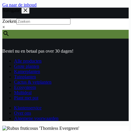
Ga naar de inhoud
Navigatie
Zoeken
×
Bestel nu en betaal pas over 30 dagen!
Alle producten
Grote planten
Kamerplanten
Tuinplanten
Cactus & vetplanten
Ecosysteem
Multideal
Plant met pot
Klantenservice
Over ons
Algemene voorwaarden