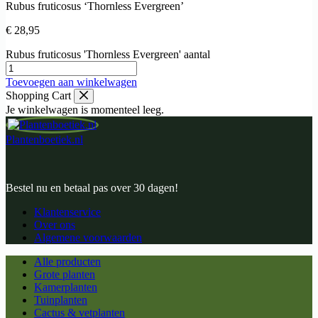
Rubus fruticosus ‘Thornless Evergreen’
€
28,95
Rubus fruticosus 'Thornless Evergreen' aantal
Toevoegen aan winkelwagen
Shopping Cart
Je winkelwagen is momenteel leeg.
Plantenboetiek.nl
Bestel nu en betaal pas over 30 dagen!
Klantenservice
Over ons
Algemene voorwaarden
Alle producten
Grote planten
Kamerplanten
Tuinplanten
Cactus & vetplanten