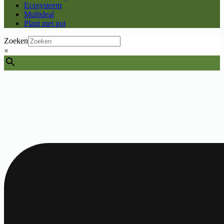
Ecosysteem
Multideal
Plant met pot
Zoeken
×