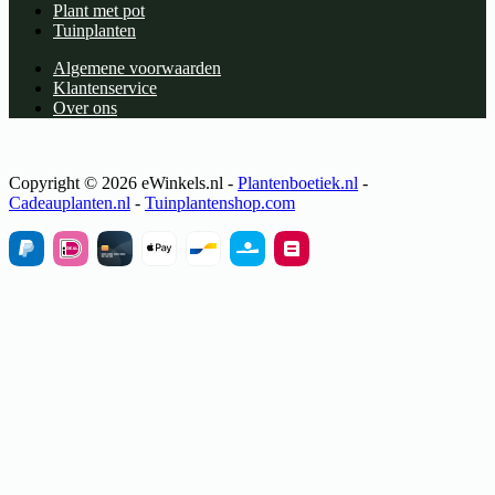
Plant met pot
Tuinplanten
Algemene voorwaarden
Klantenservice
Over ons
Copyright © 2026 eWinkels.nl -
Plantenboetiek.nl
-
Cadeauplanten.nl
-
Tuinplantenshop.com